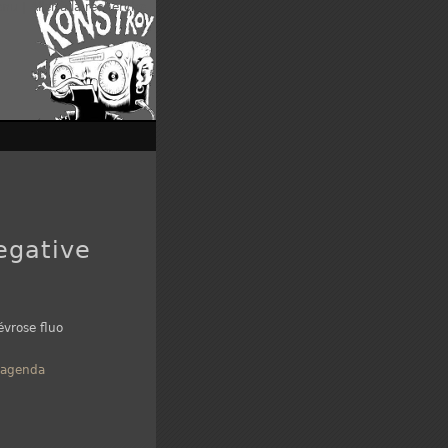
enu
|
Aller à la recherche
egative
évrose fluo
-agenda