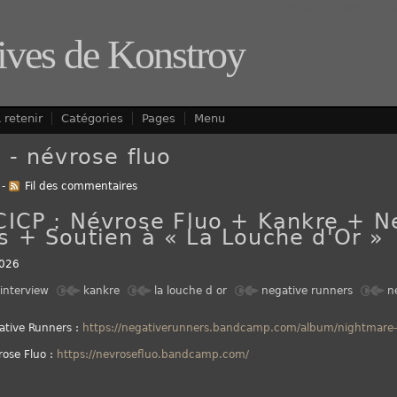
Aller au contenu
|
Aller au m
ives de Konstroy
 retenir
Catégories
Pages
Menu
 - névrose fluo
-
Fil des commentaires
 CICP : Névrose Fluo + Kankre + N
s + Soutien à « La Louche d'Or »
026
interview
kankre
la louche d or
negative runners
n
ative Runners :
https://negativerunners.bandcamp.com/album/nightmare
ose Fluo :
https://nevrosefluo.bandcamp.com/