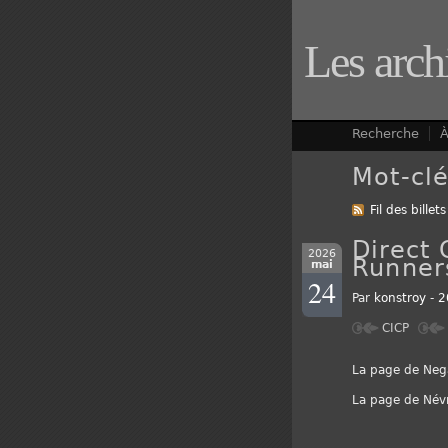
Les arch
Recherche
À
Mot-clé
Fil des billets
Direct
2026
Runner
mai
24
Par
konstroy
-
2
CICP
La page de Neg
La page de Névr