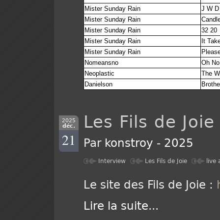
Mister Sunday Rain
J W D
Mister Sunday Rain
Candle
Mister Sunday Rain
32 20
Mister Sunday Rain
It Tak
Mister Sunday Rain
Please
Nomeansno
Oh No 
Neoplastic
The W
Danielson
Brothe
Les Fils de Joi
2025
déc.
21
Par
konstroy
-
2025
Interview
Les Fils de Joie
live
Le site des Fils de Joie :
h
Lire la suite
...