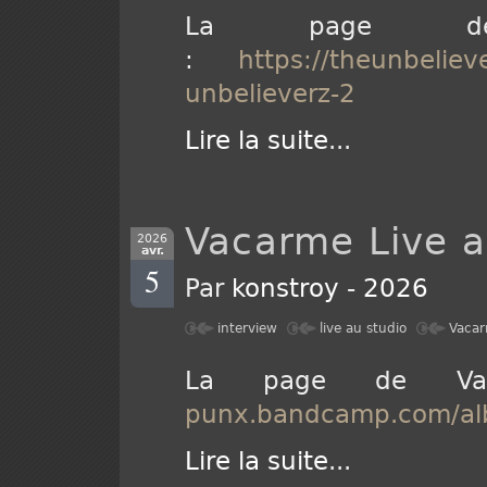
La page de 
:
https://theunbelie
unbelieverz-2
Lire la suite
...
Vacarme Live a
2026
avr.
5
Par
konstroy
-
2026
interview
live au studio
Vaca
La page de V
punx.bandcamp.com/alb
Lire la suite
...