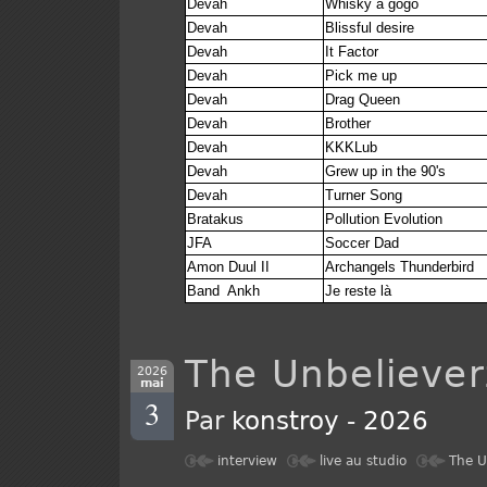
Devah
Whisky a gogo
Devah
Blissful desire
Devah
It Factor
Devah
Pick me up
Devah
Drag Queen
Devah
Brother
Devah
KKKLub
Devah
Grew up in the 90's
Devah
Turner Song
Bratakus
Pollution Evolution
JFA
Soccer Dad
Amon Duul II
Archangels Thunderbird
Band Ankh
Je reste là
The Unbeliever
2026
mai
3
Par
konstroy
-
2026
interview
live au studio
The U