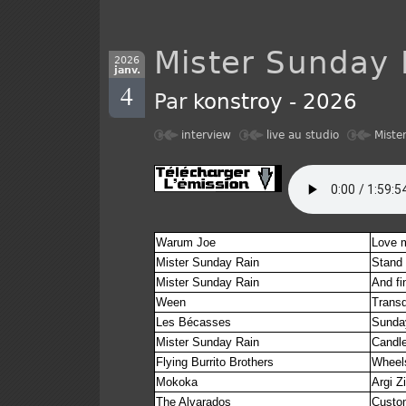
Mister Sunday 
2026
janv.
4
Par
konstroy
-
2026
interview
live au studio
Miste
Warum Joe
Love 
Mister Sunday Rain
Stand
Mister Sunday Rain
And fi
Ween
Transd
Les Bécasses
Sunda
Mister Sunday Rain
Candle
Flying Burrito Brothers
Wheel
Mokoka
Argi Z
The Alvarados
Custom