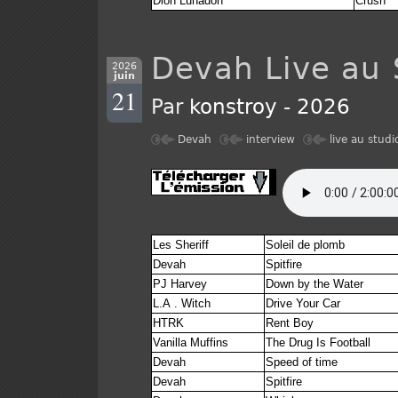
Dion Lunadon
Crush
Devah Live au 
2026
juin
21
Par
konstroy
-
2026
Devah
interview
live au studi
Les Sheriff
Soleil de plomb
Devah
Spitfire
PJ Harvey
Down by the Water
L.A . Witch
Drive Your Car
HTRK
Rent Boy
Vanilla Muffins
The Drug Is Football
Devah
Speed of time
Devah
Spitfire