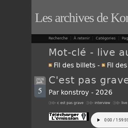
Les archives de Ko
Recherche
À retenir
Catégories
Pa
Mot-clé - live a
Fil des billets
-
Fil de
C'est pas grave
2026
juil.
5
Par
konstroy
-
2026
c est pas grave
interview
live