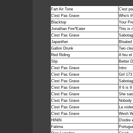
Fart Air Tone
C'est pa
C'est Pas Grave
Who's t
Blacktop
Your Pr
Jonathan Fire*Eater
This is
C'est Pas Grave
Sabota
Japanther
Bloated
Gallon Drunk
Two cle
Red Riding
A feu et
Slip
Better 
C'est Pas Grave
Intro
C'est Pas Grave
Girl 173
C'est Pas Grave
Sabota
C'est Pas Grave
If 6 is 9
C'est Pas Grave
She sai
C'est Pas Grave
Nobody 
C'est Pas Grave
La viole
C'est Pas Grave
Wesh W
HININ
D'ordre 
Fatima
Portugu