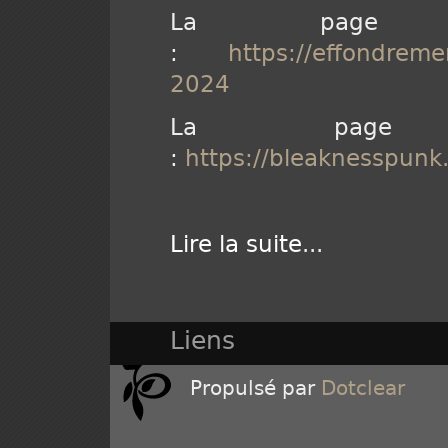
La page d
:
https://effondrem
2024
La page 
:
https://bleaknesspun
Lire la suite
...
Liens
Propulsé par
Dotclear