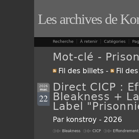
Les archives de Ko
Recherche
À retenir
Catégories
Pa
Mot-clé - Priso
Fil des billets
-
Fil de
Direct CICP : 
2026
mar.
Bleakness + L
22
Label "Prisonni
Par
konstroy
-
2026
Bleakness
CICP
Effondrement