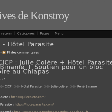
Aller au contenu
|
Aller au m
ives de Konstroy
 retenir
Catégories
Pages
Menu
 - Hôtel Parasite
-
Fil des commentaires
CICP : Julie Colère + Hôtel Parasit
Binamé + Soutien pour un bloc
oire au Chiapas
026
CICP
Hôtel Parasite
Julie colère
René Binamé
Colère :
https://juliecolere.com/
 Parasite :
https://hotelparasite.com/