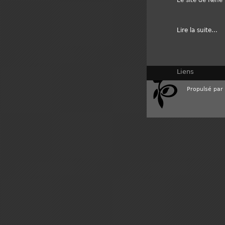
Le site de René
Lire la suite
...
Liens
Propulsé par