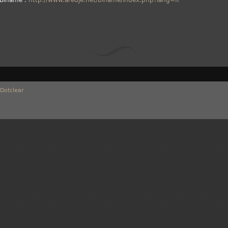
 Binamé :
http://www.aredje.net/biname/index.php?lang=fr
Dotclear