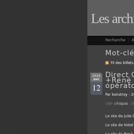
Les arch
Recherche
À
Mot-clé
Fil des billets
Direct 
2026
+René 
avr.
opérat
12
Par
konstroy
-
2
chiapas
Le site de Julie 
Le site de Hotel