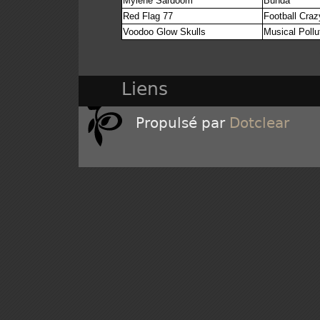
Mylène Sardoom
Bunda
Red Flag 77
Football Craz
Voodoo Glow Skulls
Musical Pollu
Liens
Propulsé par
Dotclear