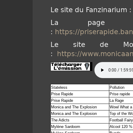
Le site du Fanzinarium 
La page d
:
https://priserapide.b
Le site de Mon
:
https://www.monicaan
Stateless
Pollution
Prise Rapide
Prise rapide
Prise Rapide
La Rage
Monica and The Explosion
Wowl What a 
Monica and The Explosion
Top of the Wo
The Adicts
Football Fair
Mylène Sardoom
Alcool 120 %