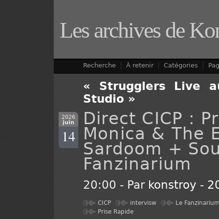
Les archives de Ko
Recherche
À retenir
Catégories
Pa
« Strugglers Live a
Studio »
Direct CICP : P
2026
juin
Monica & The 
14
Sardoom + Sou
Fanzinarium
20:00 - Par
konstroy
-
2
CICP
intervisw
Le Fanzinariu
Prise Rapide