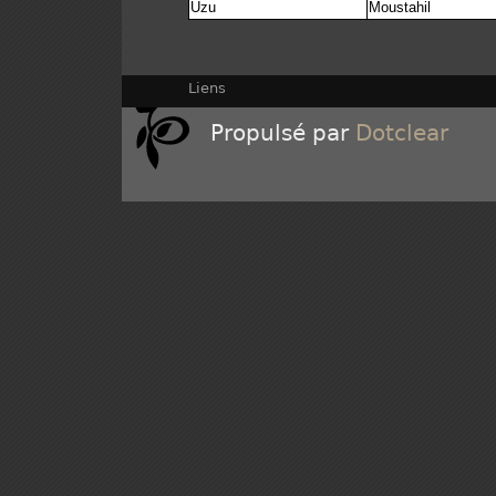
Uzu
Moustahil
Liens
Propulsé par
Dotclear