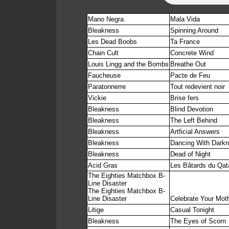
Mano Negra
Mala Vida
Bleakness
Spinning Around
Les Dead Boobs
Ta France
Chain Cult
Concrete Wind
Louis Lingg and the Bombs
Breathe Out
Faucheuse
Pacte de Feu
Paratonnerre
Tout redevient noir
Vickie
Brise fers
Bleakness
Blind Devotion
Bleakness
The Left Behind
Bleakness
Artficial Answers
Bleakness
Dancing With Dark
Bleakness
Dead of Night
Acid Gras
Les Bâtards du Qat
The Eighties Matchbox B-
Line Disaster
The Eighties Matchbox B-
Line Disaster
Celebrate Your Mot
Litige
Casual Tonight
Bleakness
The Eyes of Scorn