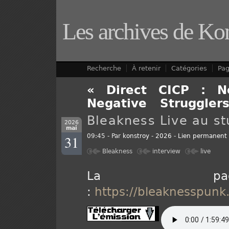
Les archives de Ko
Recherche
À retenir
Catégories
Pa
« Direct CICP : 
Negative
-
Strugglers
Bleakness Live au st
2026
mai
31
09:45 - Par
konstroy
-
2026
-
Lien permanent
Bleakness
interview
live
La page
:
https://bleaknesspun