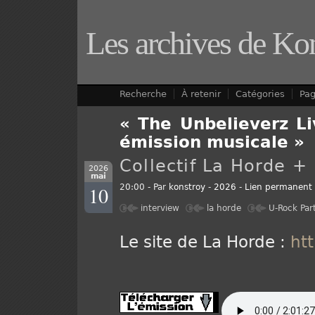
Les archives de Ko
Recherche
À retenir
Catégories
Pa
« The Unbelieverz Li
émission musicale »
Collectif La Horde +
2026
mai
10
20:00 - Par
konstroy
-
2026
-
Lien permanent
interview
la horde
U-Rock Par
Le site de La Horde :
htt