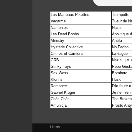
Les Marteaux Pikettes
Trumpette
Vacarme
Tueur de N
Namenlos
Nazis
Les Dead Boobs
Apolitique d
Ministry
Antifa
Hystérie Collective
No Facho
Crimes et Camions
La vague
GRB
Nazis...¡Mu
Stinky Toys
Pepe Gest
Sex Waxx
Bombora
Klonns
Husk
Romance
D'la faute à
Gabriel Kröger
Je ne m'en s
Chéri Chéri
The Broken
Amunicja
Prosto Ant
Liens