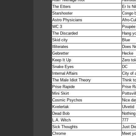
The Etters
Er Is N
Starshooter
Congo 
Astro Physicians
Afro-C
WC 3
Poupée
The Discarded
Hang y
Skid city
Blue
Illiterates
Does N
Gebretter
Hecke
Keep It Up
Zero to
Snake Eyes
DC
Internal Affairs
City of 
The Male Idiot Theory
Think t
Prise Rapide
Prise R
Mini Skirt
Pottsvil
Cosmic Psychos
Nice da
Kvelertak
Ulvetid
Dead Bob
Nothing
L.A. Witch
777
Sick Thoughts
Just Di
Chrome
Meet yo