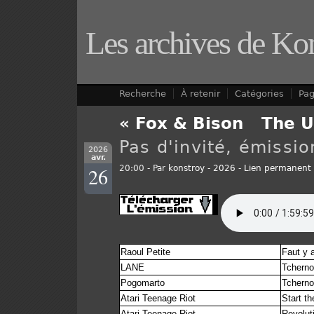
Les archives de Ko
Recherche
À retenir
Catégories
Pa
« Fox & Bison
-
The U
Pas d'invité, émissio
2026
avr.
26
20:00 - Par
konstroy
-
2026
-
Lien permanent
Raoul Petite
Faut y a
LANE
Tchern
Pogomarto
Tchern
Atari Teenage Riot
Start the
Atari Teenage Riot
Revolut