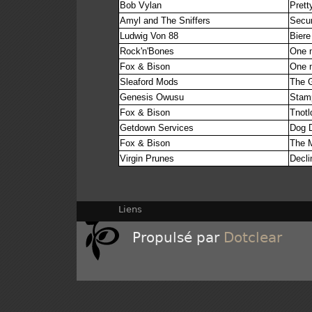
Bob Vylan
Prett
Amyl and The Sniffers
Secur
Ludwig Von 88
Biere
Rock'n'Bones
One m
Fox & Bison
One m
Sleaford Mods
The G
Genesis Owusu
Stam
Fox & Bison
Tnotl
Getdown Services
Dog D
Fox & Bison
The M
Virgin Prunes
Decli
Liens
Propulsé par
Dotclear