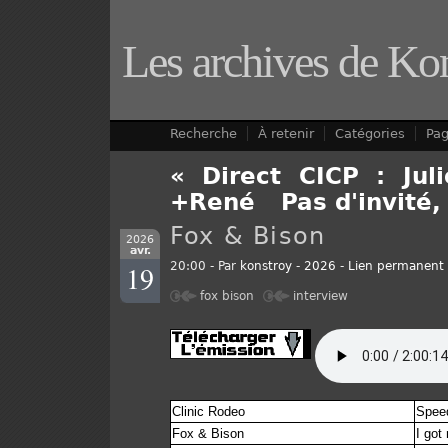
Les archives de Ko
Recherche
À retenir
Catégories
Pa
« Direct CICP : Jul
+René
-
Pas d'invité,
Fox & Bison
2026
avr.
19
20:00 - Par
konstroy
-
2026
-
Lien permanent
fox bison
interview
Clinic Rodeo
Speed
Fox & Bison
I got