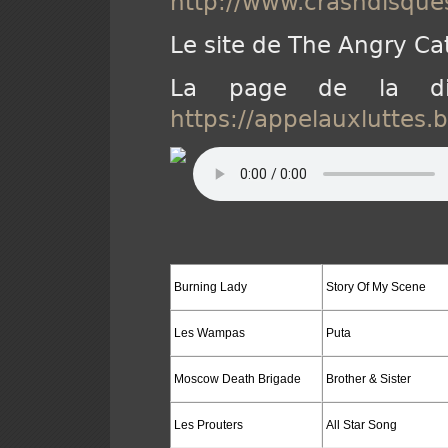
http://www.crashdisque
Le site de The Angry Cat
La page de la di
https://appelauxluttes
Burning Lady
Story Of My Scene
Les Wampas
Puta
Moscow Death Brigade
Brother & Sister
Les Prouters
All Star Song