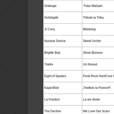
Grabuge
Futur Malsain
Solidagité
Tribute la Tribu
Jr Cony
Blitzkrieg
Nuclear Device
Street Urchin
Brigitte Bop
Show Bizness
Traitre
Un Noeud
Eight of Spades
Punk Rock HardCore R
Kapø Blöd
J'nettoie la France!!!
La Fraction
La vie rêvée
The Decline
We Love Our Scars