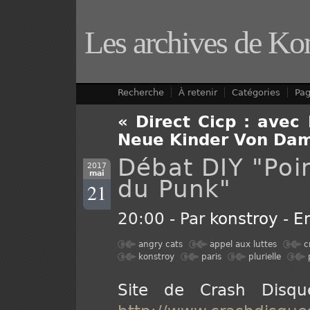
Les archives de Ko
Recherche
À retenir
Catégories
Pa
« Direct Cicp : avec
Neue Kinder Von Dama
Débat DIY "Poi
2017
mai
du Punk"
21
20:00 - Par
konstroy
-
E
angry cats
appel aux luttes
c
konstroy
paris
plurielle
Site de Crash Disqu