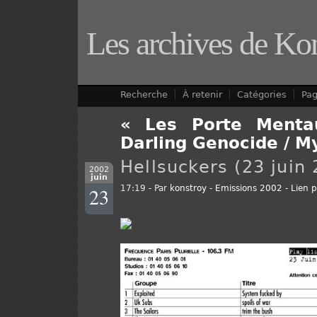
Les archives de Ko
Recherche
À retenir
Catégories
Pa
« Les Porte Menta
Darling Genocide / M
Hellsuckers (23 juin
2002
juin
23
17:19 - Par
konstroy
-
Emissions 2002
-
Lien 