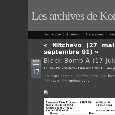
Les archives de Ko
Recherche
À retenir
Catégories
Pa
« Nitchevo (27 mai
septembre 01) »
Black Bomb A (17 jui
2001
juin
17
12:39 - Par
konstroy
-
Emissions 2001
-
Lien 
black bomb a
frequence
kons
radio
underground